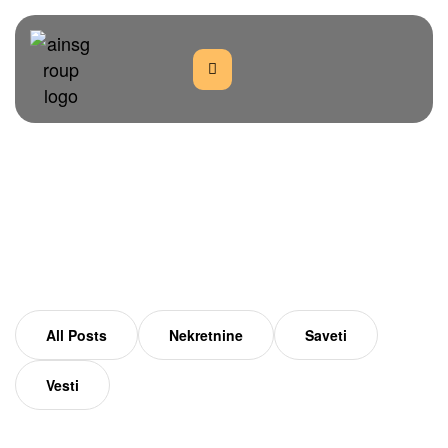
Savski Venac
Home
Savski venac
All Posts
Nekretnine
Saveti
Vesti