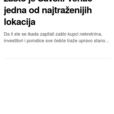
jedna od najtraženijih
lokacija
Da li ste se ikada zapitali zašto kupci nekretnina,
investitori i porodice sve češće traže upravo stanove
na Savskom vencu? Odgovor nije jednostavan, ali je
veoma zanimljiv. Ova prestižna beogradska opština
već godinama važi za jednu od najpoželjnijih
lokacija za život i investiranje. Kombinacija odlične
povezanosti, modernih sadržaja, luksuznih
stambenih kompleksa i blizine centra grada […]