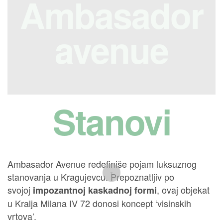
Ambasador
avenue
Stanovi
Ambasador Avenue redefiniše pojam luksuznog
stanovanja u Kragujevcu. Prepoznatljiv po
svojoj
, ovaj objekat
impozantnoj kaskadnoj formi
u Kralja Milana IV 72 donosi koncept ‘visinskih
vrtova’.