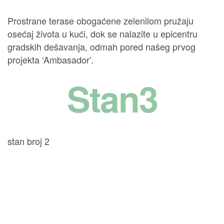
Prostrane terase obogaćene zelenilom pružaju
osećaj života u kući, dok se nalazite u epicentru
gradskih dešavanja, odmah pored našeg prvog
projekta ‘Ambasador’.
Stan3
stan broj 2